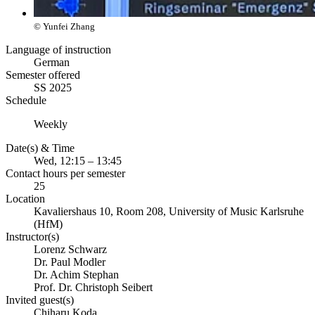
© Yunfei Zhang
Language of instruction
German
Semester offered
SS 2025
Schedule
Weekly
Date(s) & Time
Wed, 12:15 – 13:45
Contact hours per semester
25
Location
Kavaliershaus 10, Room 208, University of Music Karlsruhe
(HfM)
Instructor(s)
Lorenz Schwarz
Dr. Paul Modler
Dr. Achim Stephan
Prof. Dr. Christoph Seibert
Invited guest(s)
Chiharu Koda