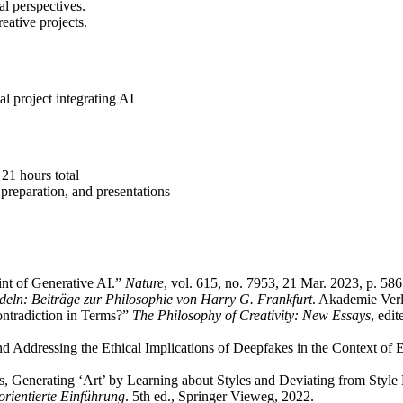
al perspectives.
eative projects.
al project integrating AI
21 hours total
preparation, and presentations
int of Generative AI.”
Nature
, vol. 615, no. 7953, 21 Mar. 2023, p. 58
ln: Beiträge zur Philosophie von Harry G. Frankfurt
. Akademie Verl
Contradiction in Terms?”
The Philosophy of Creativity: New Essays
, edi
 Addressing the Ethical Implications of Deepfakes in the Context of E
, Generating ‘Art’ by Learning about Styles and Deviating from Styl
orientierte Einführung
. 5th ed., Springer Vieweg, 2022.