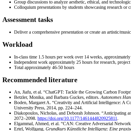
Group discussions to analyze aesthetic, ethical, and technologic
Colloquium presentations by students showcasing research or cr
Assessment tasks
Deliver a comprehensive presentation or create an artistic/music
Workload
In-class time 1.5 hours per week over 14 weeks, approximately 
Independent work approximately 25 hours for research, project 
Total approximately 46-50 hours
Recommended literature
An, Jiafu, et al. “ChatGPT: Tackle the Growing Carbon Footpr
Betzler, Monika, and Barbara Guckes, editors.
Autonomes Hande
Boden, Margaret A. “Creativity and Artificial Intelligence: A 
University Press, 2014, pp. 224–244.
Diakopoulos, Nicholas, and Deborah Johnson. “Anticipating and
2072–2098.
https://doi.org/10.1177/1461444820925811
.
Elgammal, Ahmed, et al. “CAN: Creative Adversarial Networks
Ertel, Wolfgang.
Grundkurs Künstliche Intelligenz: Eine praxis