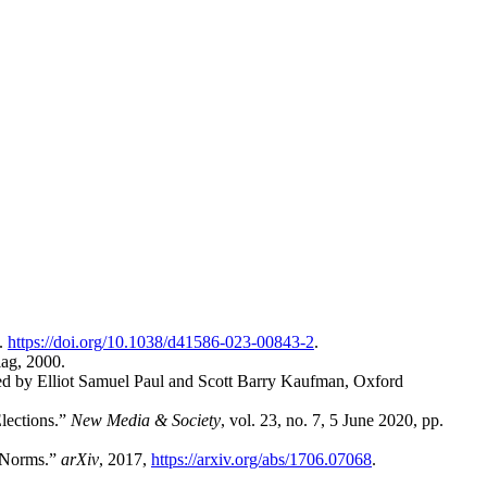
6.
https://doi.org/10.1038/d41586-023-00843-2
.
ag, 2000.
ted by Elliot Samuel Paul and Scott Barry Kaufman, Oxford
lections.”
New Media & Society
, vol. 23, no. 7, 5 June 2020, pp.
e Norms.”
arXiv
, 2017,
https://arxiv.org/abs/1706.07068
.