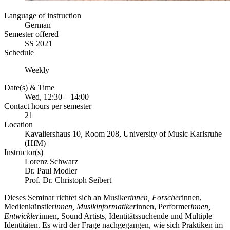
Language of instruction
German
Semester offered
SS 2021
Schedule
Weekly
Date(s) & Time
Wed, 12:30 – 14:00
Contact hours per semester
21
Location
Kavaliershaus 10, Room 208, University of Music Karlsruhe
(HfM)
Instructor(s)
Lorenz Schwarz
Dr. Paul Modler
Prof. Dr. Christoph Seibert
Dieses Seminar richtet sich an Musiker
innen, Forscher
innen,
Medienkünstler
innen, Musikinformatiker
innen, Performer
innen,
Entwickler
innen, Sound Artists, Identitätssuchende und Multiple
Identitäten. Es wird der Frage nachgegangen, wie sich Praktiken im